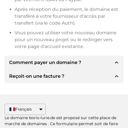
Après réception du paiement, le domaine est
transféré à votre fournisseur d'accès par
transfert (via le code Auth).
Vous pouvez utiliser votre nouveau domaine
pour un nouveau projet ou le rediriger vers
votre page d'accueil existante.
expand_less
Comment payer un domaine ?
expand_less
Reçoit-on une facture ?
Après un accord, le titulaire vous
communiquera les détails du paiement. Le
titulaire vous communiquera alors les détails
Oui, le vendeur vous enverra une facture en
bancaires SEPA et, si vous le souhaitez, vous
bonne et due forme. Si le prix d'achat est plus
proposera Paypal ou d'autres méthodes de
élevé, vous recevrez également un contrat de
Français
paiement.
vente supplémentaire si vous le souhaitez.
Le domaine boris-lurie.de est proposé sur cette place de
Veuillez toujours mentionner le nom de
marché de domaines
. Ce formulaire permet soit de faire
domaine et le numéro de facture lors du