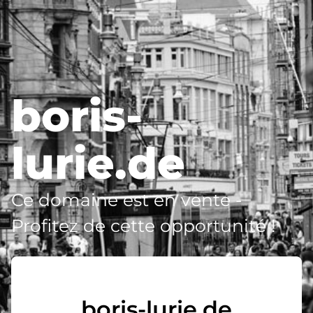
boris-
lurie.de
Ce domaine est en vente -
Profitez de cette opportunité !
boris-lurie.de