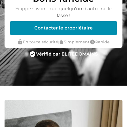
Frappez avant que quelqu'un d'autre ne le
fasse !
Contacter le propriétaire
lock
thumb_up_alt
watch_later
En toute sécurité
Simplement
Rapide
verified_user
Vérifié par ELITEDOMAINS