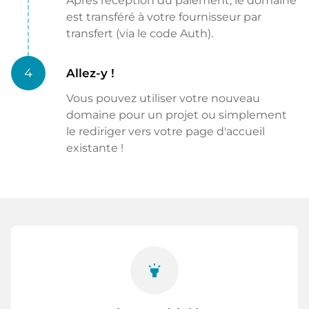
Après réception du paiement, le domaine
est transféré à votre fournisseur par
transfert (via le code Auth).
4
Allez-y !
Vous pouvez utiliser votre nouveau
domaine pour un projet ou simplement
le rediriger vers votre page d'accueil
existante !
highlight